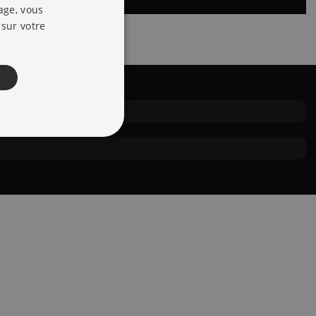
ENGLISH
page, vous
sur votre
SPANISH
FRENCH
AGE
tilisateurs et la gestion
pt.com pour mémoriser les
tière de cookies. Il est
Script.com fonctionne