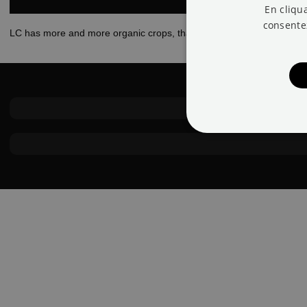
En cliqua
consente
LC has more and more organic crops, thanks to which it has obtained
Les cookies strictement néce
des comptes. Le site Web ne 
Nom
Fo
CookieScriptConsent
Co
.l